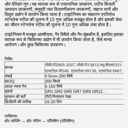
और वेल्डिंग गुण।यह व्यापक रूप से रासायनिक उपकरण, तटीय बिजली
उत्पादन उपकरणों, समुद्री जल विलवणीकरण उपकरणों, जहाज भागों और
विद्युत उद्योग में उपयोग किया जाता है।टाइटेनियम का संक्षारण प्रतिरोध
स्टेनलेस स्टील की तुलना में 15 गुना अधिक मजबूत होता है और इसकी सेवा
का जीवन स्टेनलेस स्टील की तुलना में 10 गुना अधिक लंबा होता है।
टाइटेनियम में मजबूत आत्मीयता, गैर विषैले और गैर-चुंबकीय है, इसलिए इसका
व्यापक रूप से चिकित्सा उद्योग में भी उपयोग किया जाता है, जैसे मानव
आरोपण।और कुछ चिकित्सा उपकरण।
निर्देश:
जीबी/टी2965-2007,जीबी/टी13810,क्यू/बीएस5331-
मानक
एएसटीएम बी348, एएसटीएम एफ136, एएसटीएम एफ67, 
लंबाई
0.5mm-200 मिमी
MOQ
200 किलो
आउट व्यास रेंज
5-150 मिमी
श्रेणी
GR1 GR2 GR5 GR7 GR9 GR12...
भुगतान की शर्तें
टीटी;नियंत्रण रेखा
डिलीवरी की तारीख
10-20 दिन
प्रक्रिया:
हॉट फोर्जिंग → हॉट रोलिंग → पॉलिशिंग (पॉलिशिंग)