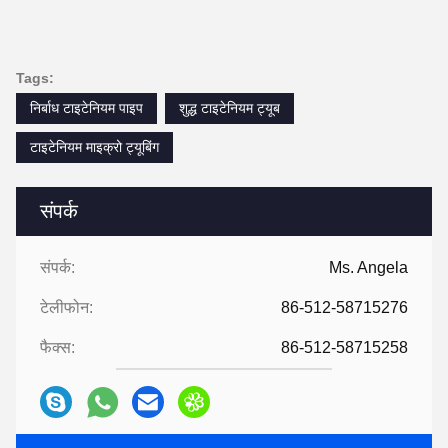
Tags:
निर्बाध टाइटेनियम पाइप
शुद्ध टाइटेनियम ट्यूब
टाइटेनियम माइक्रो ट्यूबिंग
संपर्क
संपर्क:
Ms. Angela
टेलीफोन:
86-512-58715276
फैक्स:
86-512-58715258