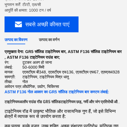
भुगतान शर्तें: टी/टी, एल/सी
आपूर्ति की क्षमता: 1000 टन / वर्ष
सबसे अच्छी कीमत पाएं
उत्पाद का विवरण
उत्पाद का वर्णन
प्रमुखता देना:
GR5 सॉलिड टाइटेनियम बार
,
ASTM F136 सॉलिड टाइटेनियम बार
,
ASTM F136 टाइटेनियम राउंड बार;
रंग:
टूटकर अलग हो जाना
लंबाई:
50-6000 मिमी
मानक:
एएसटीएम बी348, एएसटीएम एफ136, एएसटीएम एफ67, एएमएस4928
सामग्री:
टाइटेनियम, टाइटेनियम मिश्र धातु
तीखा:
गोल
आवेदन पत्र:
औद्योगिक, उद्योग, चिकित्सा
ASTM F136 गोल आकार का GR5 सॉलिड टाइटेनियम बार कस्टम लंबाई:
टाइटेनियम
अलॉय राउंड रॉड GR5 सॉलिड
टाइटेनियम
छड़
, गर्मी और जंग प्रतिरोधी औद्योगिक के लिए
टाइटेनियम रॉड में उत्कृष्ट भौतिक और रासायनिक गुण हैं, जो इसे विभिन्न
क्षेत्रों में व्यापक रूप से उपयोग करता है:
कम घनत्व, हल्के वजन, उच्च शक्ति, अच्छा संक्षारण प्रतिरोध, यांत्रिक गुण