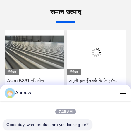
समान उत्पाद
वीडियो
वीडियो
Astm B861 सीमलेस
अंगूठी हार हैंडवर्क के लिए गैर-
टाइटेनियम ट्यूब Wt 0.5mm
चुंबकीय चमकदार टाइटेनियम
Andrew
राउंड ग्रेड 9
माइक्रो ट्यूबिंग अच्छी सतह
सबसे अच्छी कीमत पाएं
सबसे अच्छी कीमत पाएं
7:35 AM
Good day, what product are you looking for?