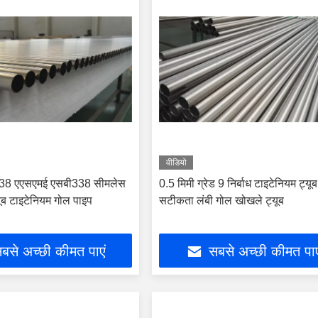
वीडियो
338 एएसएमई एसबी338 सीमलेस
0.5 मिमी ग्रेड 9 निर्बाध टाइटेनियम ट्यू
यूब टाइटेनियम गोल पाइप
सटीकता लंबी गोल खोखले ट्यूब
बसे अच्छी कीमत पाएं
सबसे अच्छी कीमत पाए