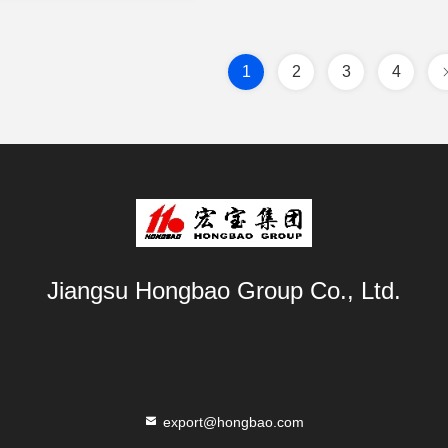
1
2
3
4
Jiangsu Hongbao Group Co., Ltd.
export@hongbao.com