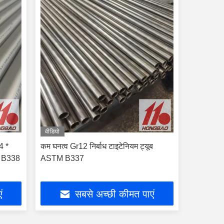
वीडियो
4 *
कम घनत्व Gr12 निर्बाध टाइटेनियम ट्यूब
M B338
ASTM B337
ं
सबसे अच्छी कीमत पाएं