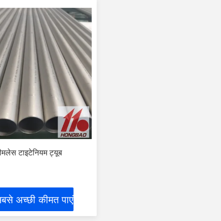
मलेस टाइटेनियम ट्यूब
बसे अच्छी कीमत पाएं