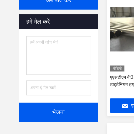
अब बात करें
हमें मेल करें
वीडियो
एएसटीएम बी
टाइटेनियम ट्
स
भेजना