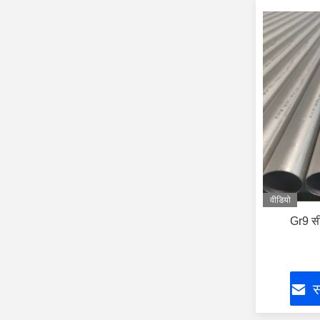
वीडियो
Gr9 सी
स