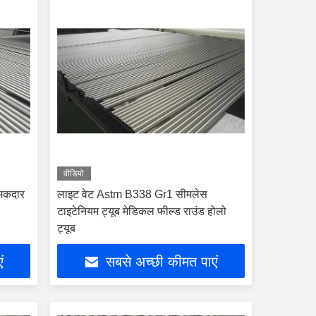
वीडियो
 चमकदार
लाइट वेट Astm B338 Gr1 सीमलेस
टाइटेनियम ट्यूब मेडिकल फील्ड राउंड होलो
ट्यूब
ं
सबसे अच्छी कीमत पाएं