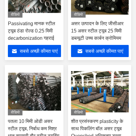
वीडियो
वीडियो
Passivating मानक स्टील
असर उत्पादन के लिए जीसीआर
ट्यूब ठंडा रोल्ड 0.25 मिमी
15 असर स्टील ट्यूब 25 मिमी
decarbonization गहराई
डब्ल्यूटी उच्च कार्बन क्रोमियम
सबसे अच्छी कीमत पाएं
सबसे अच्छी कीमत पाएं
वीडियो
वीडियो
पतला 10 मिमी ओडी असर
शीत प्रसंस्करण plasticity के
स्टील ट्यूब, निर्बाध कम मिश्र
साथ पिकलिंग बॉल असर ट्यूब
धातु सामग्री दौर स्टील ट्यूबिंग
Quenched अधिकतम डब्ल्यूटी