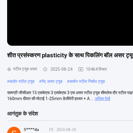
शीत प्रसंस्करण plasticity के साथ पिकलिंग बॉल असर ट्
स्टील ट्यूब असर
2025-08-24
10464 विचार
#
कठोर स्टील ट्यूब
#
गेंद असर ट्यूब
#
कार्बन स्टील निर्बाध ट्यूब
सामग्री जीसीआर 15 एसकेएफ 3 एसकेएफ 3 एस असर स्टील ट्यूब सीमलेस दौर स्टील पाइप
160mm दीवार की मोटाई 1-25mm डेलीवेरी हालत + A ...
अधिक देखें
आगंतुक के संदेश
S****da
IN
2024-08-10