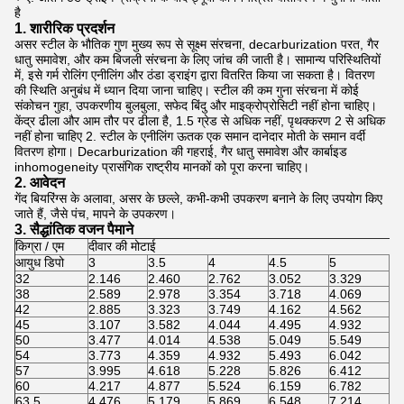
है
1. शारीरिक प्रदर्शन
असर स्टील के भौतिक गुण मुख्य रूप से सूक्ष्म संरचना, decarburization परत, गैर
धातु समावेश, और कम बिजली संरचना के लिए जांच की जाती है।
सामान्य परिस्थितियों
में, इसे गर्म रोलिंग एनीलिंग और ठंडा ड्राइंग द्वारा वितरित किया जा सकता है।
वितरण
की स्थिति अनुबंध में ध्यान दिया जाना चाहिए।
स्टील की कम गुना संरचना में कोई
संकोचन गुहा, उपकरणीय बुलबुला, सफेद बिंदु और माइक्रोप्रोसिटी नहीं होना चाहिए।
केंद्र ढीला और आम तौर पर ढीला है, 1.5 ग्रेड से अधिक नहीं, पृथक्करण 2 से अधिक
नहीं होना चाहिए 2. स्टील के एनीलिंग ऊतक एक समान दानेदार मोती के समान वर्दी
वितरण होगा।
Decarburization की गहराई, गैर धातु समावेश और कार्बाइड
inhomogeneity प्रासंगिक राष्ट्रीय मानकों को पूरा करना चाहिए।
2. आवेदन
गेंद बियरिंग्स के अलावा, असर के छल्ले, कभी-कभी उपकरण बनाने के लिए उपयोग किए
जाते हैं, जैसे पंच, मापने के उपकरण।
3. सैद्धांतिक वजन पैमाने
किग्रा / एम
दीवार की मोटाई
आयुध डिपो
3
3.5
4
4.5
5
5.
32
2.146
2.460
2.762
3.052
3.329
3.
38
2.589
2.978
3.354
3.718
4.069
4.
42
2.885
3.323
3.749
4.162
4.562
4.
45
3.107
3.582
4.044
4.495
4.932
5.
50
3.477
4.014
4.538
5.049
5.549
6.
54
3.773
4.359
4.932
5.493
6.042
6.
57
3.995
4.618
5.228
5.826
6.412
6.
60
4.217
4.877
5.524
6.159
6.782
7.
63.5
4.476
5.179
5.869
6.548
7.214
7.