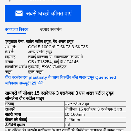
सबसे अच्छी कीमत पाएं
उत्पाद का विवरण
उत्पाद का वर्णन
प्रमुखता देना:
कठोर स्टील ट्यूब
,
गेंद असर ट्यूब
सामग्री:
GCr15 100Cr6 F SKF3 3 SKF3S
कीवर्ड:
असर स्टील ट्यूब
बंदरगाह:
शंघाई बंदरगाह या आवश्यकता के रूप में
मानक:
GB / T18254, वाई बी / T4146
व्यापारिक अवधि:
एफओबी, EXW, सीआईएफ
नमूना:
मुफ्त नमूना
शीत प्रसंस्करण plasticity के साथ पिकलिंग बॉल असर ट्यूब Quenched
अधिकतम डब्ल्यूटी 25 मिमी
सामग्री जीसीआर 15 एसकेएफ 3 एसकेएफ 3 एस असर स्टील ट्यूब
सीमलेस दौर स्टील पाइप
उत्पाद
असर स्टील ट्यूब
सामग्री
जीसीआर 15 एसकेएफ 3 एसकेएफ 3 एस
बाहरी व्यास
10-160mm
दीवार की मोटाई
1-25mm
डेलीवेरी हालत
+ A
+ ए: अंतिम ठंड ड्राइंग प्रक्रिया के बाद ट्यूबों को नियंत्रित वातावरण में घुमाया जाता