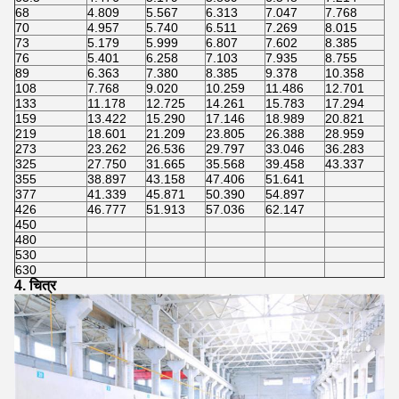
68
4.809
5.567
6.313
7.047
7.768
8.
70
4.957
5.740
6.511
7.269
8.015
8.
73
5.179
5.999
6.807
7.602
8.385
9.
76
5.401
6.258
7.103
7.935
8.755
9.
89
6.363
7.380
8.385
9.378
10.358
11
108
7.768
9.020
10.259
11.486
12.701
13
133
11.178
12.725
14.261
15.783
17.294
18
159
13.422
15.290
17.146
18.989
20.821
22
219
18.601
21.209
23.805
26.388
28.959
31
273
23.262
26.536
29.797
33.046
36.283
39
325
27.750
31.665
35.568
39.458
43.337
47
355
38.897
43.158
47.406
51.641
377
41.339
45.871
50.390
54.897
426
46.777
51.913
57.036
62.147
450
480
530
630
4. चित्र