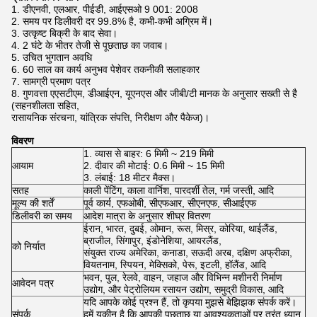
1. डीएनवी, एलआर, पीईडी, आईएसओ 9 001: 2008
2. समय पर डिलीवरी दर 99.8% है, कभी-कभी अग्रिम में।
3. उत्कृष्ट बिक्री के बाद सेवा।
4. 2 घंटे के भीतर तेजी से पूछताछ का जवाब।
5. उचित भुगतान अवधि
6. 60 साल का कार्य अनुभव पेशेवर तकनीकी सलाहकार
7. सामग्री प्रमाण पत्र
8. गुणवत्ता एएसटीएम, डीआईएन, यूएनएस और जीबी/टी मानक के अनुसार सख्ती से है
(सहनशीलता सहित,
रासायनिक संरचना, यांत्रिक संपत्ति, निरीक्षण और पैकेज)।
विवरण
1. व्यास से बाहर: 6 मिमी ~ 219 मिमी
आयाम
2. दीवार की मोटाई: 0.6 मिमी ~ 15 मिमी
3. लंबाई: 18 मीटर मैक्स।
सतह
काली पेंटिंग, काला वार्निश, पारदर्शी तेल, गर्म जस्ती, आदि
मूल्य की शर्तें
पूर्व कार्य, एफओबी, सीएफआर, सीएनएफ, सीआईएफ
डिलीवरी का समय
आदेश मात्रा के अनुसार शीघ्र वितरण
ईरान, भारत, दुबई, ओमान, रूस, मिस्र, कोरिया, थाईलैंड,
ब्राजील, सिंगापुर, इंडोनेशिया, आयरलैंड,
को निर्यात
संयुक्त राज्य अमेरिका, कनाडा, सऊदी अरब, दक्षिण अफ्रीका,
वियतनाम, स्पियन, मेक्सिको, पेरू, इटली, हॉलैंड, आदि
भवन, पुल, रेलवे, वाहन, जहाज और विभिन्न मशीनरी निर्माण
आवेदन पत्र
उद्योग, और पेट्रोलियम रसायन उद्योग, समुद्री विकास, आदि
यदि आपके कोई प्रश्न हैं, तो कृपया मुझसे बेझिझक संपर्क करें।
संपर्क
हमें यकीन है कि आपकी पूछताछ या आवश्यकताओं पर तुरंत ध्यान