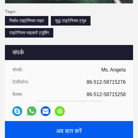
Tags:
निर्बाध टाइटेनियम पाइप
शुद्ध टाइटेनियम ट्यूब
टाइटेनियम माइक्रो ट्यूबिंग
संपर्क
संपर्क:
Ms. Angela
टेलीफोन:
86-512-58715276
फैक्स:
86-512-58715258
अब बात करें