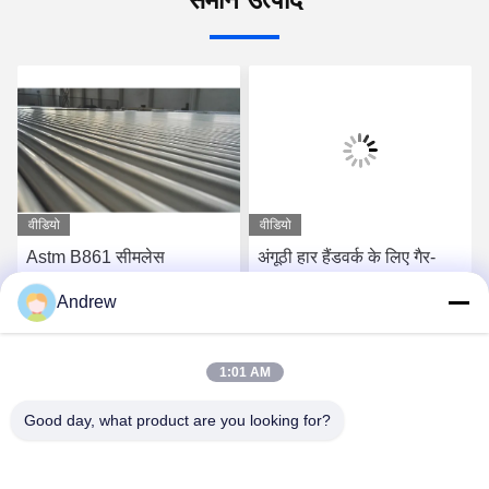
वीडियो
वीडियो
Astm B861 सीमलेस
अंगूठी हार हैंडवर्क के लिए गैर-
टाइटेनियम ट्यूब Wt 0.5mm
चुंबकीय चमकदार टाइटेनियम
Andrew
राउंड ग्रेड 9
माइक्रो ट्यूबिंग अच्छी सतह
सबसे अच्छी कीमत पाएं
सबसे अच्छी कीमत पाएं
1:01 AM
Good day, what product are you looking for?