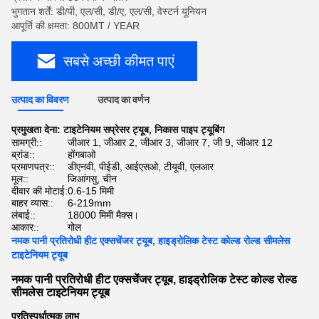
भुगतान शर्तें: डी/पी, एल/सी, डी/ए, एल/सी, वेस्टर्न यूनियन
आपूर्ति की क्षमता: 800MT / YEAR
सबसे अच्छी कीमत पाएं
उत्पाद का विवरण
उत्पाद का वर्णन
प्रमुखता देना:
टाइटेनियम सप्रेसर ट्यूब
,
निकास पाइप ट्यूबिंग
सामग्री::
जीआर 1, जीआर 2, जीआर 3, जीआर 7, जी 9, जीआर 12
ब्रांड::
होंगबाओ
प्रमाणपत्र::
डीएनवी, पीईडी, आईएसओ, टीयूवी, एलआर
मूल::
जिआंगसु, चीन
दीवार की मोटाई:
0.6-15 मिमी
बाहर व्यास::
6-219mm
लंबाई::
18000 मिमी मैक्स।
आकार::
गोल
नमक पानी प्रतिरोधी हीट एक्सचेंजर ट्यूब, हाइड्रोलिक टेस्ट कोल्ड रोल्ड सीमलेस
टाइटेनियम ट्यूब
नमक पानी प्रतिरोधी हीट एक्सचेंजर ट्यूब, हाइड्रोलिक टेस्ट कोल्ड रोल्ड
सीमलेस टाइटेनियम ट्यूब
प्रतिस्पर्धात्मक लाभ