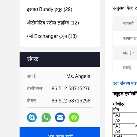
प्रमुखता देना:
ट
इस्पात Bundy ट्यूब
(29)
ऑटोमोटिव स्टील ट्यूबिंग
(12)
सामग्री::
गर्मी Exchanger ट्यूब
(13)
प्रमाणपत्
मोटाई::
संपर्क
लंबाई::
संपर्क:
Ms. Angela
द्रव संचरण पाइ
टेलीफोन:
86-512-58715276
फ्लुइड ट्रांस
फैक्स:
86-512-58715258
श्रेणी
एस
चीन
TA1
TA2
औ
TA3
TA4