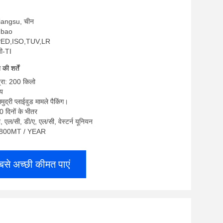
: Jiangsu, चीन
ngbao
,PED,ISO,TUV,LR
बी-TI
ी शर्तें
्रा: 200 किलो
्य
मुद्री प्लाईवुड मामले पैकिंग।
 दिनों के भीतर
पी, एल/सी, डी/ए, एल/सी, वेस्टर्न यूनियन
ता: 800MT / YEAR
बसे अच्छी कीमत पाएं