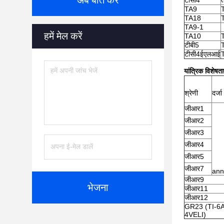
अब बात करें
टीसी4
TA9
TA18
TA9-1
हमें मेल करें
TA10
टीबी5
टीसी4ईएलआई
यांत्रिक विशेषता
श्रेणी
दर्जा
जीआर1
जीआर2
जीआर3
जीआर4
जीआर5
जीआर7
ann
जीआर9
भेजना
जीआर11
जीआर12
GR23 (TI-6
4VELI)