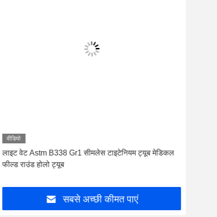
वीडियो
वीडि
लाइट वेट Astm B338 Gr1 सीमलेस टाइटेनियम ट्यूब मेडिकल
मोटा
फील्ड राउंड होलो ट्यूब
अल्ट
सबसे अच्छी कीमत पाएं