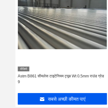
वीडियो
ग्रेड
Astm B861 सीमलेस टाइटेनियम ट्यूब Wt 0.5mm राउंड ग्रेड
9
सबसे अच्छी कीमत पाएं