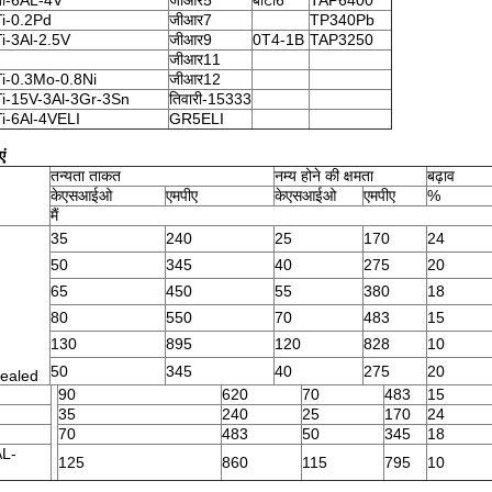
ती-6AL-4V
जीआर5
बीटी6
TAP6400
Ti-0.2Pd
जीआर7
TP340Pb
Ti-3Al-2.5V
जीआर9
0T4-1B
TAP3250
जीआर11
Ti-0.3Mo-0.8Ni
जीआर12
Ti-15V-3Al-3Gr-3Sn
तिवारी-15333
Ti-6Al-4VELI
GR5ELI
एं
तन्यता ताकत
नम्य होने की क्षमता
बढ़ाव
केएसआईओ
एमपीए
केएसआईओ
एमपीए
%
मैं
35
240
25
170
24
50
345
40
275
20
65
450
55
380
18
80
550
70
483
15
130
895
120
828
10
50
345
40
275
20
ealed
90
620
70
483
15
35
240
25
170
24
70
483
50
345
18
AL-
125
860
115
795
10