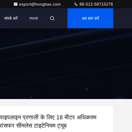
export@hongbao.com
86-512-58715276
संपर्क करें
अब बात करें
Hindi
 पाइपलाइन प्रणाली के लिए 18 मीटर अधिकतम
्रांसफर सीमलेस टाइटेनियम ट्यूब