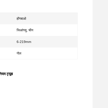
होंगबाओ
जिआंगसु, चीन
6-219mm
गोल
ियम ट्यूब