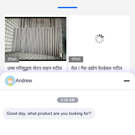
वीडियो
वीडियो
उच्च परिशुद्धता मोटर वाहन स्टील
तेल / गैस उद्योग वेल्डेबल स्टील
ट्यूबिंग, कैंषफ़्ट विशेष वेल्डेड
ट्यूबिंग उच्च शक्ति 8 मिमी
Andrew
स्टील पाइप
डब्ल्यूटी सादा अंत के साथ
सबसे अच्छी कीमत पाएं
सबसे अच्छी कीमत पाएं
3:19 AM
Good day, what product are you looking for?