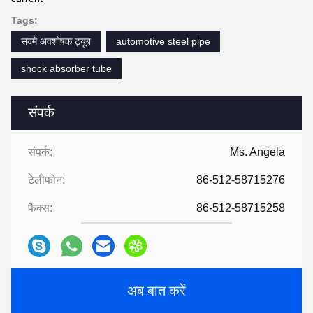
Tags:
सदमे अवशोषक ट्यूब
automotive steel pipe
shock absorber tube
संपर्क
संपर्क:
Ms. Angela
टेलीफोन:
86-512-58715276
फैक्स:
86-512-58715258
अब बात करें