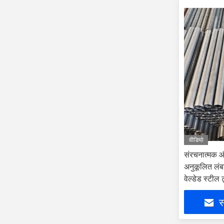
वीडियो
संरचनात्मक औ
अनुकूलित लंब
वेल्डेड स्टील ट
स