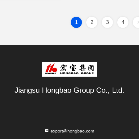
1
2
3
4
Jiangsu Hongbao Group Co., Ltd.
export@hongbao.com