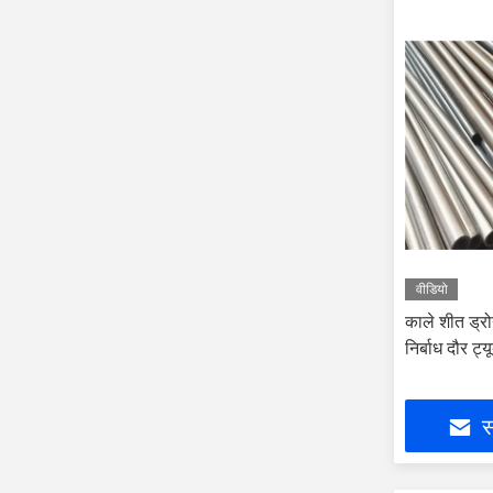
वीडियो
काले शीत ड्र
निर्बाध दौर ट्य
स