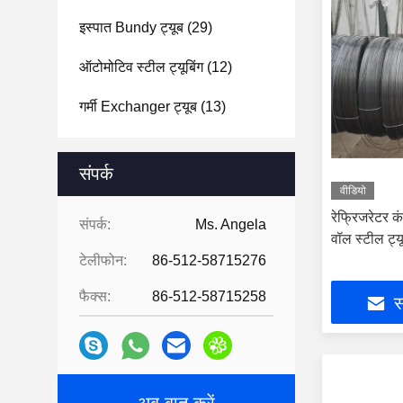
इस्पात Bundy ट्यूब
(29)
ऑटोमोटिव स्टील ट्यूबिंग
(12)
गर्मी Exchanger ट्यूब
(13)
संपर्क
वीडियो
रेफ्रिजरेटर क
संपर्क:
Ms. Angela
वॉल स्टील ट्य
टेलीफोन:
86-512-58715276
फैक्स:
86-512-58715258
स