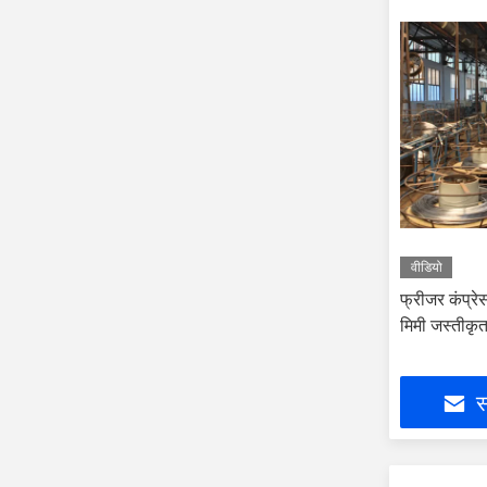
वीडियो
फ्रीजर कंप्रे
मिमी जस्तीकृ
स