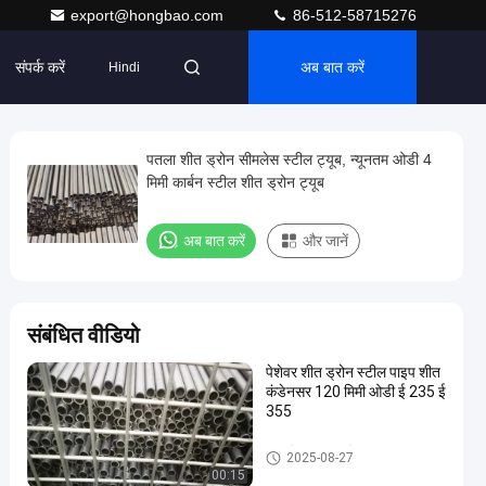
export@hongbao.com
86-512-58715276
संपर्क करें
अब बात करें
Hindi
पतला शीत ड्रोन सीमलेस स्टील ट्यूब, न्यूनतम ओडी 4
मिमी कार्बन स्टील शीत ड्रोन ट्यूब
अब बात करें
और जानें
संबंधित वीडियो
पेशेवर शीत ड्रोन स्टील पाइप शीत
कंडेनसर 120 मिमी ओडी ई 235 ई
355
ठंड खींचा सहज स्टील ट्यूब
2025-08-27
00:15