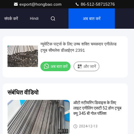
export@hongbao.com
86-512-58715276
संपर्क करें
अब बात करें
Hindi
न्यूमेटिक पार्ट्स के लिए उच्च शक्ति चमकदार एनीलेल्ड
ट्यूब सीमलेस डीआईएन 2391
अब बात करें
और जानें
संबंधित वीडियो
ऑटो स्टीयरिंग डिवाइस के लिए
लाइट एनीलिंग एसटी 52 होन ट्यूब
क्यू 345 बी गोल पॉलिश
उज्ज्वल annealed ट्यूब
2024-12-13
00:13