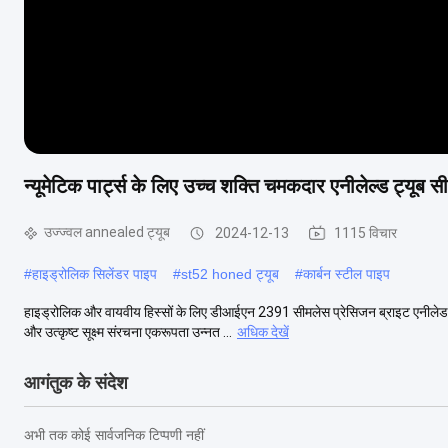
न्यूमेटिक पार्ट्स के लिए उच्च शक्ति चमकदार एनीलेल्ड ट्य
उज्ज्वल annealed ट्यूब
2024-12-13
1115 विचार
#
हाइड्रोलिक सिलेंडर पाइप
#
st52 honed ट्यूब
#
कार्बन स्टील पाइप
हाइड्रोलिक और वायवीय हिस्सों के लिए डीआईएन 2391 सीमलेस प्रेसिजन ब्राइट एनीलेड
और उत्कृष्ट सूक्ष्म संरचना एकरूपता उन्नत ...
अधिक देखें
आगंतुक के संदेश
अभी तक कोई सार्वजनिक टिप्पणी नहीं