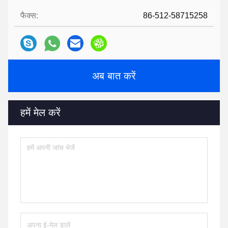
फैक्स:
86-512-58715258
अब बात करें
हमें मेल करें