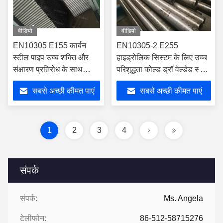
वीडियो
वीडियो
EN10305 E155 कार्बन
EN10305-2 E255
स्टील पाइप उच्च शक्ति और
हाइड्रोलिक सिस्टम के लिए उच्च
संक्षारण प्रतिरोध के साथ
परिशुद्धता कोल्ड ड्रॉ वेल्डेड स्टील
निर्बाध हाइड्रोलिक ट्यूब
ट्यूब
सबसे अच्छी कीमत पाएं
सबसे अच्छी कीमत पाएं
1
2
3
4
संपर्क
संपर्क:
Ms. Angela
टेलीफोन:
86-512-58715276