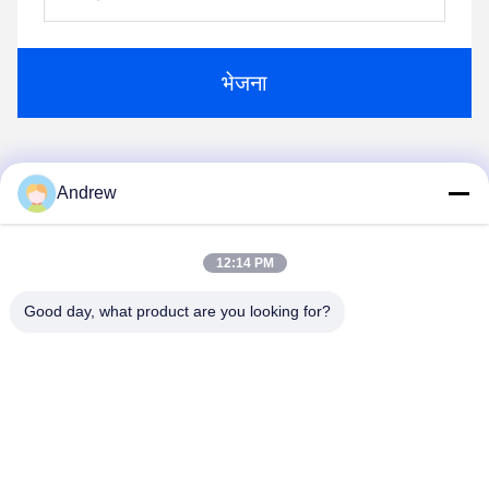
भेजना
Andrew
1
2
3
4
12:14 PM
Good day, what product are you looking for?
Jiangsu Hongbao Group Co., Ltd.
export@hongbao.com