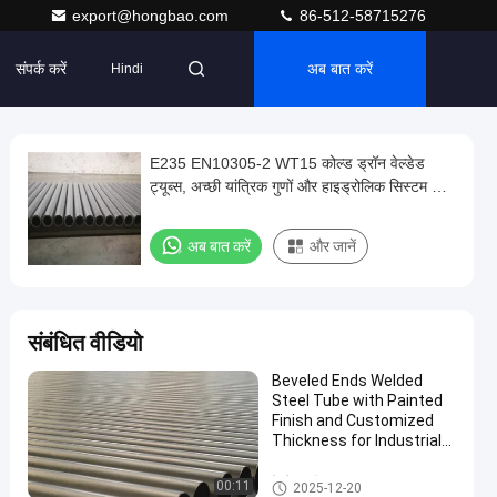
export@hongbao.com
86-512-58715276
संपर्क करें
अब बात करें
Hindi
E235 EN10305-2 WT15 कोल्ड ड्रॉन वेल्डेड
ट्यूब्स, अच्छी यांत्रिक गुणों और हाइड्रोलिक सिस्टम के
लिए उच्च परिशुद्धता के साथ
अब बात करें
और जानें
संबंधित वीडियो
Beveled Ends Welded
Steel Tube with Painted
Finish and Customized
Thickness for Industrial
Applications
वेल्डेड स्टील ट्यूब
00:11
2025-12-20