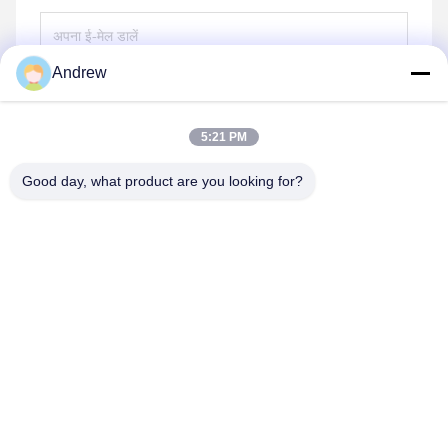
Andrew
भेजना
5:21 PM
Good day, what product are you looking for?
Jiangsu Hongbao Group Co., Ltd.
export@hongbao.com
86-512-58715276
डेक्सिन टाउन, झांजियांग, जिआंग्सु प्रिचिना