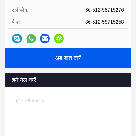
टेलीफोन:
86-512-58715276
फैक्स:
86-512-58715258
अब बात करें
हमें मेल करें