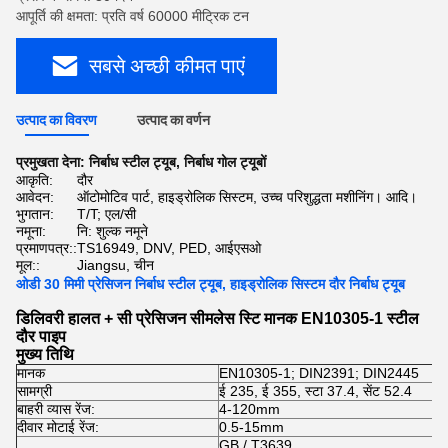
आपूर्ति की क्षमता: प्रति वर्ष 60000 मीट्रिक टन
सबसे अच्छी कीमत पाएं
उत्पाद का विवरण
उत्पाद का वर्णन
प्रमुखता देना:
निर्बाध स्टील ट्यूब
,
निर्बाध गोल ट्यूबों
आकृति:
दौर
आवेदन:
ऑटोमोटिव पार्ट, हाइड्रोलिक सिस्टम, उच्च परिशुद्धता मशीनिंग। आदि।
भुगतान:
T/T; एल/सी
नमूना:
नि: शुल्क नमूने
प्रमाणपत्र::
TS16949, DNV, PED, आईएसओ
मूल::
Jiangsu, चीन
ओडी 30 मिमी प्रेसिजन निर्बाध स्टील ट्यूब, हाइड्रोलिक सिस्टम दौर निर्बाध ट्यूब
डिलिवरी हालत + सी प्रेसिजन सीमलेस स्टि मानक EN10305-1 स्टील
दौर पाइप
मुख्य तिथि
मानक
EN10305-1; DIN2391; DIN2445
सामग्री
ई 235, ई 355, स्टा 37.4, सेंट 52.4
बाहरी व्यास रेंज:
4-120mm
दीवार मोटाई रेंज:
0.5-15mm
GB / T3639