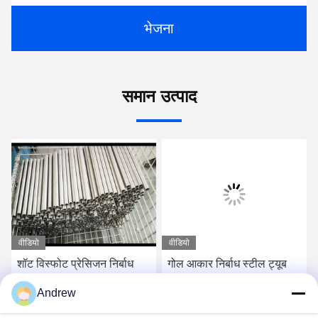
भेजना
समान उत्पाद
वीडियो
वीडियो
शॉट विस्फोट प्रेसिजन निर्बाध
गोल आकार निर्बाध स्टील ट्यूब
स्टील ट्यूब, सादा अंत दौर स्टील
15 मिमी दीवार मोटाई एनबीके
Andrew
ट्यूबिंग
डिलिवरी हालत