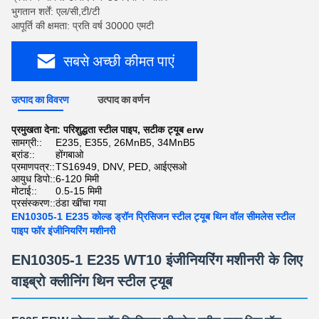
भुगतान शर्तें: एल/सी,टी/टी
आपूर्ति की क्षमता: प्रति वर्ष 30000 एमटी
सबसे अच्छी कीमत पाएं
उत्पाद का विवरण
उत्पाद का वर्णन
प्रमुखता देना:
परिशुद्धता स्टील पाइप
,
सटीक ट्यूब erw
सामग्री::
E235, E355, 26MnB5, 34MnB5
ब्रांड::
होंगबाओ
प्रमाणपत्र::
TS16949, DNV, PED, आईएसओ
आयुध डिपो::
6-120 मिमी
मोटाई::
0.5-15 मिमी
प्रसंस्करण::
ठंडा खींचा गया
EN10305-1 E235 कोल्ड ड्रॉन प्रिसिजन स्टील ट्यूब थिन वॉल सीमलेस स्टील
पाइप फॉर इंजीनियरिंग मशीनरी
EN10305-1 E235 WT10 इंजीनियरिंग मशीनरी के लिए
वाइब्रो क्लीनिंग थिन स्टील ट्यूब