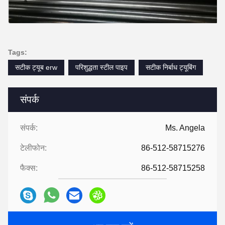
Tags:
सटीक ट्यूब erw
परिशुद्धता स्टील पाइप
सटीक निर्बाध ट्यूबिंग
संपर्क
संपर्क:
Ms. Angela
टेलीफोन:
86-512-58715276
फैक्स:
86-512-58715258