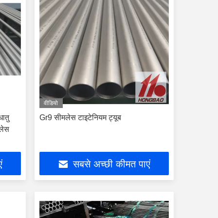
वीडियो
धातु
Gr9 सीमलेस टाइटेनियम ट्यूब
लेस
ं
सबसे अच्छी कीमत पाएं