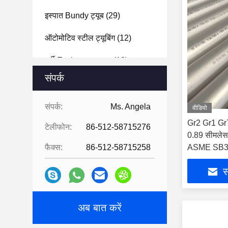
इस्पात Bundy ट्यूब
(29)
ऑटोमोटिव स्टील ट्यूबिंग
(12)
गर्मी Exchanger ट्यूब
(13)
संपर्क
संपर्क:
Ms. Angela
वीडियो
Gr2 Gr1 Gr
टेलीफोन:
86-512-58715276
0.89 सीमलेस
फैक्स:
86-512-58715258
ASME SB3
स
अब बात करें