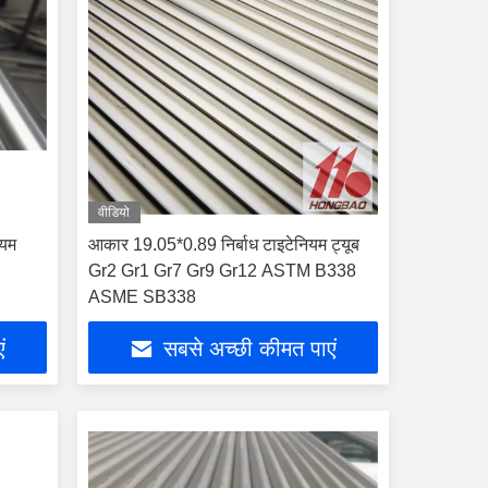
वीडियो
ियम
आकार 19.05*0.89 निर्बाध टाइटेनियम ट्यूब
Gr2 Gr1 Gr7 Gr9 Gr12 ASTM B338
ASME SB338
ं
सबसे अच्छी कीमत पाएं