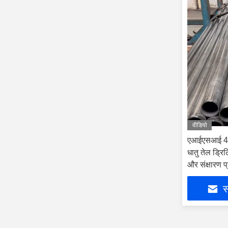
वीडियो
एआईएसआई 41
धातु तेल ड्रि
और संक्षारण प
के साथ
स