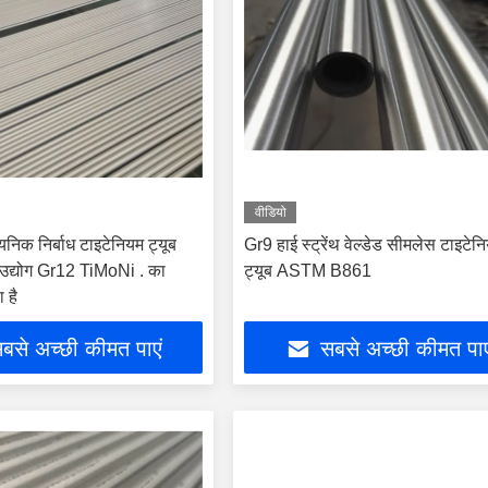
वीडियो
यनिक निर्बाध टाइटेनियम ट्यूब
Gr9 हाई स्ट्रेंथ वेल्डेड सीमलेस टाइटेन
 उद्योग Gr12 TiMoNi . का
ट्यूब ASTM B861
 है
बसे अच्छी कीमत पाएं
सबसे अच्छी कीमत पाए