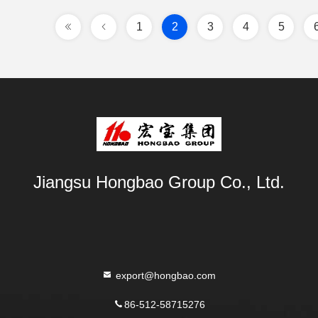
1
2
3
4
5
Jiangsu Hongbao Group Co., Ltd.
export@hongbao.com
86-512-58715276