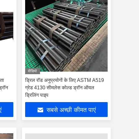
वीडियो
णता
ड्रिल रॉड अनुप्रयोगों के लिए ASTM A519
्रॉन
ग्रेड 4130 सीमलेस कोल्ड ड्रॉन ऑयल
ड्रिलिंग पाइप
ं
सबसे अच्छी कीमत पाएं