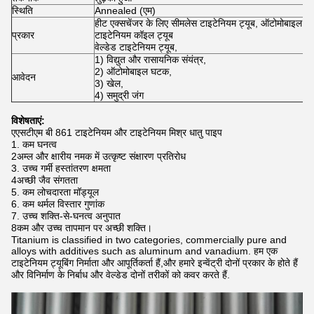
स्थिति
Annealed (एम)
हीट एक्सचेंजर के लिए सीमलेस टाइटेनियम ट्यूब, ऑटोमोबाइल के
प्रकार
टाइटेनियम कॉइल ट्यूब
वेल्डेड टाइटेनियम ट्यूब,
1) विद्युत और रासायनिक संयंत्र,
2) ऑटोमोबाइल घटक,
आवेदन
3) खेल,
4) समुद्री जंग
विशेषताएं:
एएसटीएम बी 861 टाइटेनियम और टाइटेनियम मिश्र धातु पाइप
1. कम घनत्व
2अम्ल और क्षारीय नमक में उत्कृष्ट संक्षारण प्रतिरोध
3. उच्च गर्मी हस्तांतरण क्षमता
4अच्छी जैव संगतता
5. कम लोचदारता मॉड्यूल
6. कम थर्मल विस्तार गुणांक
7. उच्च शक्ति-से-घनत्व अनुपात
8कम और उच्च तापमान पर अच्छी शक्ति।
Titanium is classified in two categories, commercially pure and
alloys with additives such as aluminum and vanadium. हम एक
टाइटेनियम ट्यूबिंग निर्माता और आपूर्तिकर्ता हैं,और हमारे इन्वेंट्री दोनों प्रकार के होते हैं
और विनिर्माण के निर्बाध और वेल्डेड दोनों तरीकों को कवर करते हैं.