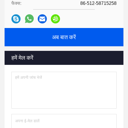
फैक्स:
86-512-58715258
अब बात करें
हमें मेल करें