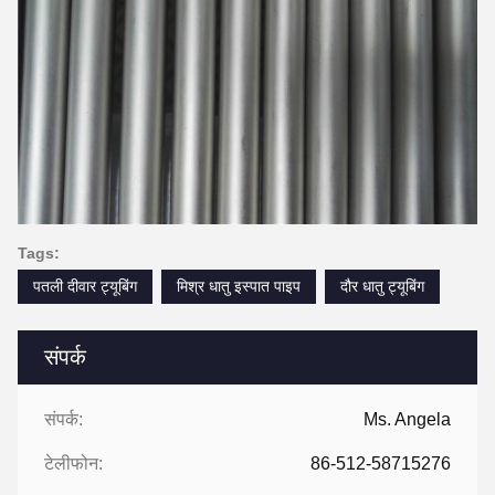
Tags:
पतली दीवार ट्यूबिंग
मिश्र धातु इस्पात पाइप
दौर धातु ट्यूबिंग
संपर्क
संपर्क:
Ms. Angela
टेलीफोन:
86-512-58715276