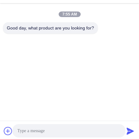
सबसे अच्छी कीमत पाएं
सबसे अच्छी कीमत पाएं
7:55 AM
Good day, what product are you looking for?
Jiangsu Hongbao Group Co., Ltd.
export@hongbao.com
86-512-58715276
डेक्सिन टाउन, झांजियांग, जिआंग्सु प्रिचिना
चीन अच्छी गुणवत्ता वेल्डेड स्टील ट्यूब आपूर्तिकर्ता. कॉपीराइट © 2018-2026
Jiangsu Hongbao Group Co., Ltd. सभी अधिकार सुरक्षित हैं।